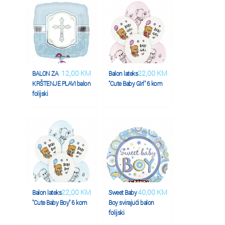
12,00 KM
22,00 KM
BALON ZA
Balon lateks
KRŠTENJE PLAVI balon
"Cute Baby GIrl" 6 kom
folijski
22,00 KM
40,00 KM
Balon lateks
Sweet Baby
"Cute Baby Boy" 6 kom
Boy svirajući balon
folijski