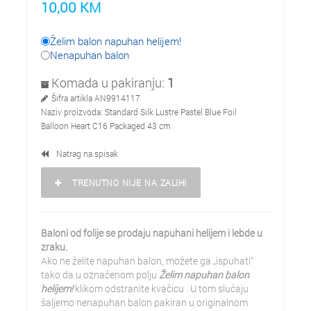
10,00
KM
Želim balon napuhan helijem!
Nenapuhan balon
Komada u pakiranju:
1
Šifra artikla
AN9914117
Naziv proizvoda:
Standard Silk Lustre Pastel Blue Foil
Balloon Heart C16 Packaged 43 cm
Natrag na spisak
TRENUTNO NIJE NA ZALIHI
Baloni od folije se prodaju napuhani helijem i lebde u
zraku.
Ako ne želite napuhan balon, možete ga „ispuhati“
tako da u označenom polju
Želim napuhan balon
helijem!
klikom odstranite kvačicu . U tom slučaju
šaljemo nenapuhan balon pakiran u originalnom