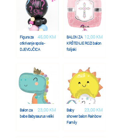
45,00 KM
12,00 KM
Figura za
BALON ZA
otkrivanje spola -
KRŠTENJE ROZI balon
DJEVOJČICA
folijski
23,00 KM
23,00 KM
Balon za
Baby
bebe Babysaurus veliki
shower balon Rainbow
Family