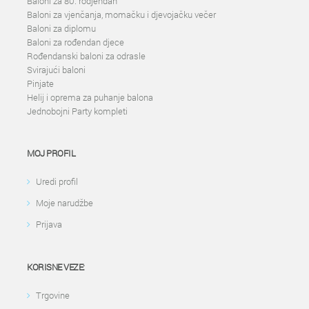
Baloni za 80. rodjendan
Baloni za vjenčanja, momačku i djevojačku večer
Baloni za diplomu
Baloni za rođendan djece
Rođendanski baloni za odrasle
Svirajući baloni
Pinjate
Helij i oprema za puhanje balona
Jednobojni Party kompleti
MOJ PROFIL
Uredi profil
Moje narudžbe
Prijava
KORISNE VEZE:
Trgovine