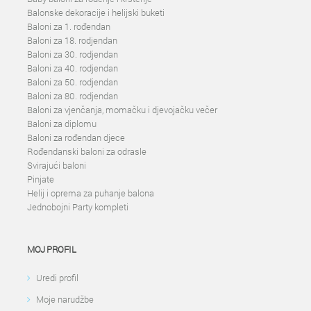
Balonske dekoracije i helijski buketi
Baloni za 1. rođendan
Baloni za 18. rodjendan
Baloni za 30. rodjendan
Baloni za 40. rodjendan
Baloni za 50. rodjendan
Baloni za 80. rodjendan
Baloni za vjenčanja, momačku i djevojačku večer
Baloni za diplomu
Baloni za rođendan djece
Rođendanski baloni za odrasle
Svirajući baloni
Pinjate
Helij i oprema za puhanje balona
Jednobojni Party kompleti
MOJ PROFIL
Uredi profil
Moje narudžbe