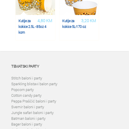
4,80 KM
3,20 KM
Kutije za
Kutije za
kokice 2.5L - 85oz 4
kokice 5L-170 oz
kom
TEMATSKI PARTY
Stitch baloni i party
Sparkling blistavi balon party
Popcorn party
Cotton candy party
Peppa Praščić baloni i party
Svemir baloni i party
Jungle safari baloni i party
Batman baloni i party
Bager baloni i party