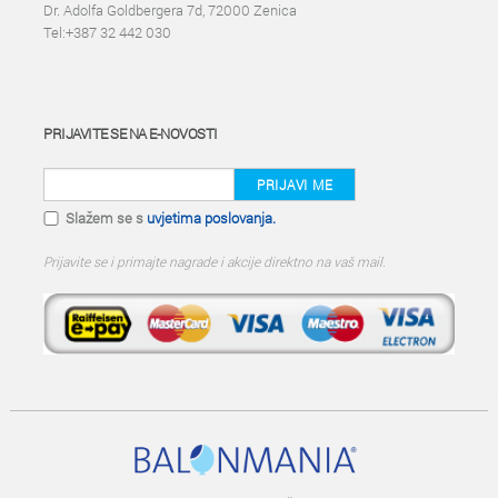
Dr. Adolfa Goldbergera 7d, 72000 Zenica
Tel:+387 32 442 030
PRIJAVITE SE NA E-NOVOSTI
PRIJAVI ME
Slažem se s
uvjetima poslovanja.
Prijavite se i primajte nagrade i akcije direktno na vaš mail.