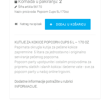
Komada u pakiranju:
2
Šifra artikla
56170
Naziv proizvoda:
Popcorn Cups 5L-170oz
Natrag na spisak
DODAJ U KOŠARICU
KUTIJE ZA KOKICE POPCORN CUPS 5 L – 170 OZ
Papirnata okrugla kutija za pečene kokice
zapremnine 5 litara za jednostavno i originalno
serviranje pečenog popcorna.
Popcorn party upotpunite i ostalim proizvodima za
pripremu slatkih i slanih kokica i šećerne vate - sve za
popcorn party u našoj online trgovini.
Dodatne informacije potražite u rubrici
INFORMACIJE.