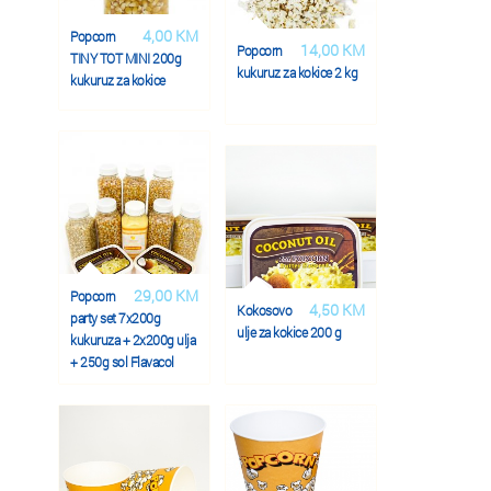
4,00 KM
Popcorn
14,00 KM
Popcorn
TINY TOT MINI 200g
kukuruz za kokice 2 kg
kukuruz za kokice
29,00 KM
Popcorn
4,50 KM
Kokosovo
party set 7x200g
ulje za kokice 200 g
kukuruza + 2x200g ulja
+ 250g sol Flavacol