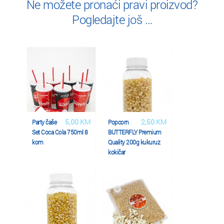
Ne možete pronaći pravi proizvod?
Pogledajte još …
5,00 KM
2,50 KM
Party čaše
Popcorn
Set Coca Cola 750ml 8
BUTTERFLY Premium
kom
Quality 200g kukuruz
kokičar