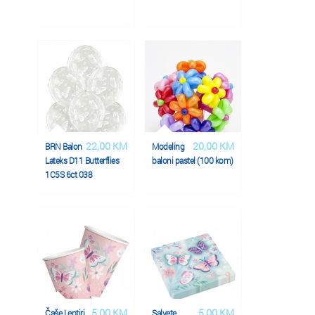
22,00 KM
20,00 KM
BRN Balon
Modeling
Lateks D11 Butterflies
baloni pastel (100 kom)
1C5S 6ct 038
5,00 KM
5,00 KM
Čaše Leptiri
Salvete