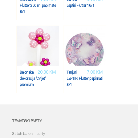
Flutter 250 ml papirnate
Leptiri Flutter 16/1
8/1
20,00 KM
7,00 KM
Balonska
Tanjuri
dekoracija "Cvijet"
LEPTIRI Flutter papirnati
premium
8/1
TEMATSKI PARTY
Stitch baloni i party