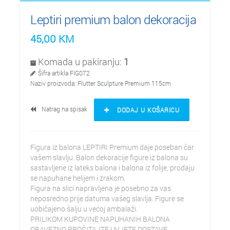
Leptiri premium balon dekoracija
45,00
KM
Komada u pakiranju:
1
Šifra artikla
FIG072
Naziv proizvoda:
Flutter Sculpture Premium 115cm
Natrag na spisak
DODAJ U KOŠARICU
Figura iz balona LEPTIRI Premium daje poseban čar
vašem slavlju. Balon dekoracije figure iz balona su
sastavljene iz lateks balona i balona iz folije, prodaju
se napuhane helijem i zrakom.
Figura na slici napravljena je posebno za vas
neposredno prije datuma vašeg slavlja. Figure se
uobičajeno šalju u većoj ambalaži.
PRILIKOM KUPOVINE NAPUHANIH BALONA
OBAVEZNO PROČITAJTE UVJETE DOSTAVE.