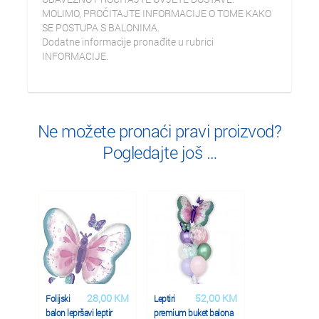
MOLIMO, PROČITAJTE INFORMACIJE O TOME KAKO
SE POSTUPA S BALONIMA.
Dodatne informacije pronađite u rubrici
INFORMACIJE.
Ne možete pronaći pravi proizvod?
Pogledajte još …
28,00 KM
52,00 KM
Folijski
Leptiri
balon lepršavi leptir
premium buket balona