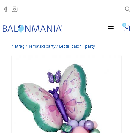
0
Natrag
/
Tematski party
/
Leptiri baloni i party