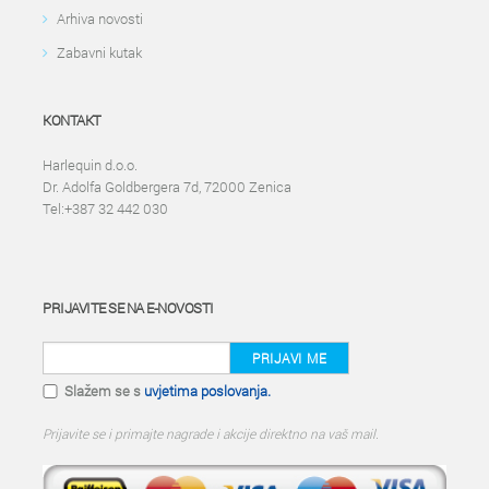
Arhiva novosti
Zabavni kutak
KONTAKT
Harlequin d.o.o.
Dr. Adolfa Goldbergera 7d, 72000 Zenica
Tel:+387 32 442 030
PRIJAVITE SE NA E-NOVOSTI
PRIJAVI ME
Slažem se s
uvjetima poslovanja.
Prijavite se i primajte nagrade i akcije direktno na vaš mail.