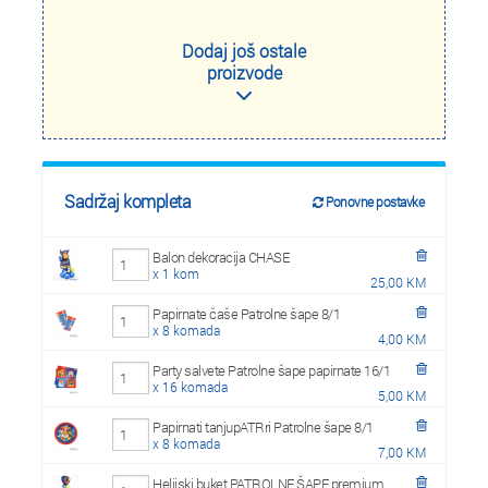
Dodaj još ostale
proizvode
Sadržaj kompleta
Ponovne postavke
Balon dekoracija CHASE
x 1 kom
25,00 KM
Papirnate čaše Patrolne šape 8/1
x 8 komada
4,00 KM
Party salvete Patrolne šape papirnate 16/1
x 16 komada
5,00 KM
Papirnati tanjupATRri Patrolne šape 8/1
x 8 komada
7,00 KM
Helijski buket PATROLNE ŠAPE premium