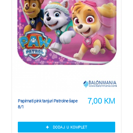
7,00
KM
Papirnati pink tanjuri Patrolne šape
8/1
DODAJ U KOMPLET