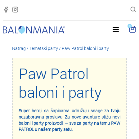
0
Natrag
/
Tematski party
/
Paw Patrol baloni i party
Paw Patrol
baloni i party
Super heroji sa šapicama udružuju snage za tvoju
nezaboravnu proslavu. Za nove avanture stižu novi
baloni i party proizvodi – sve za party na temu PAW
PATROL u našem party setu.