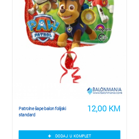
12,00
KM
Patrolne šape balon folijski
standard
DODAJ U KOMPLET