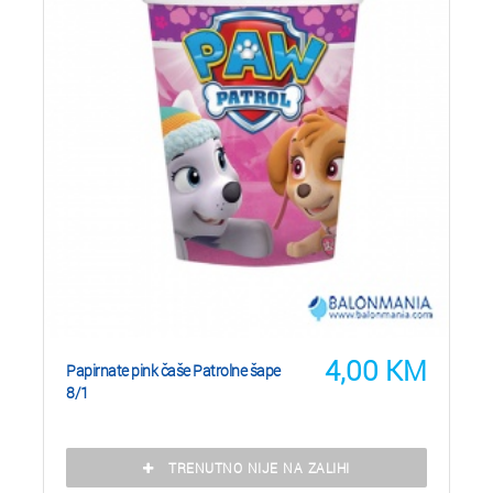
4,00
KM
Papirnate pink čaše Patrolne šape
8/1
TRENUTNO NIJE NA ZALIHI