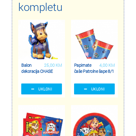
kompletu
Balon
25,00 KM
Papirnate
4,00 KM
dekoracija CHASE
čaše Patrolne šape 8/1
UKLONI
UKLONI