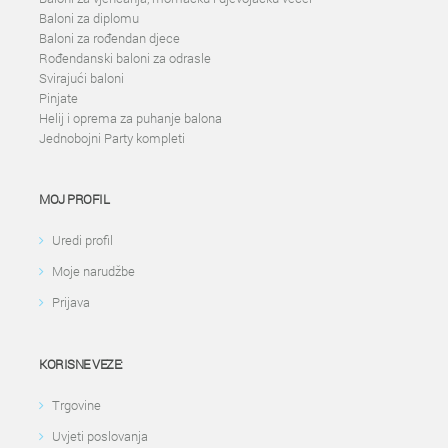
Baloni za diplomu
Baloni za rođendan djece
Rođendanski baloni za odrasle
Svirajući baloni
Pinjate
Helij i oprema za puhanje balona
Jednobojni Party kompleti
MOJ PROFIL
Uredi profil
Moje narudžbe
Prijava
KORISNE VEZE:
Trgovine
Uvjeti poslovanja