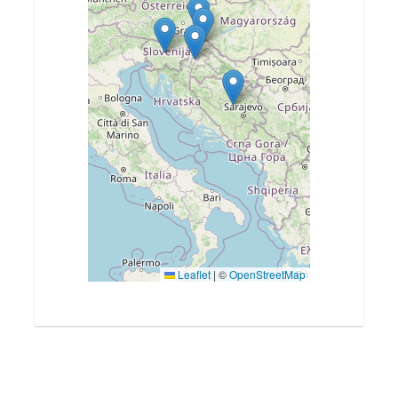
Leaflet
|
©
OpenStreetMap