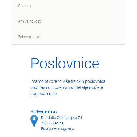
O nama
Arhiva novosti
Zabavni kutak
Poslovnice
Imamo otvoreno više fizičkih poslovnica
kod nas i u inozemstvu. Detalje možete
pogledati niže.
Harlequin d.o.o.
Dr.Adolfa Goldbergera 7d,
72000 Zenica,
Bosna i Hercegovina