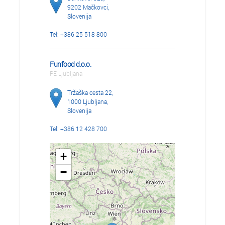
9202 Mačkovci,
Slovenija
Tel: +386 25 518 800
Funfood d.o.o.
PE Ljubljana
Tržaška cesta 22,
1000 Ljubljana,
Slovenija
Tel: +386 12 428 700
+
−