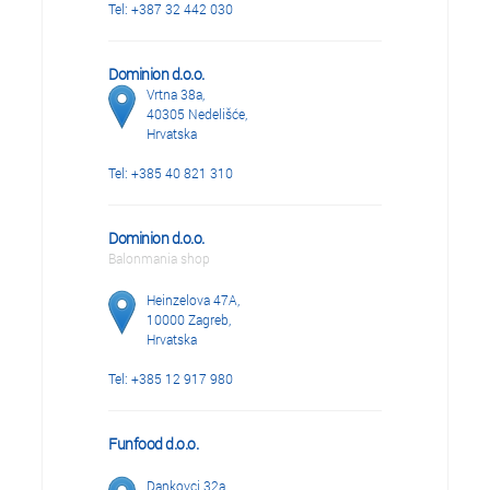
Tel: +387 32 442 030
Dominion d.o.o.
Vrtna 38a,
40305 Nedelišće,
Hrvatska
Tel: +385 40 821 310
Dominion d.o.o.
Balonmania shop
Heinzelova 47A,
10000 Zagreb,
Hrvatska
Tel: +385 12 917 980
Funfood d.o.o.
Dankovci 32a,