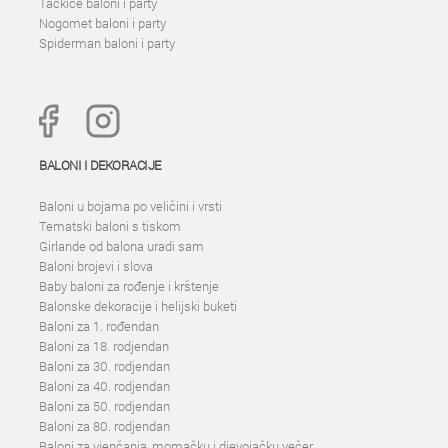
Tačkice baloni i party
Nogomet baloni i party
Spiderman baloni i party
BALONI I DEKORACIJE
Baloni u bojama po veličini i vrsti
Tematski baloni s tiskom
Girlande od balona uradi sam
Baloni brojevi i slova
Baby baloni za rođenje i krštenje
Balonske dekoracije i helijski buketi
Baloni za 1. rođendan
Baloni za 18. rodjendan
Baloni za 30. rodjendan
Baloni za 40. rodjendan
Baloni za 50. rodjendan
Baloni za 80. rodjendan
Baloni za vjenčanja, momačku i djevojačku večer