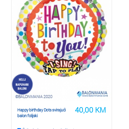
40,00
KM
Happy birthday Dots svirajući
balon folijski