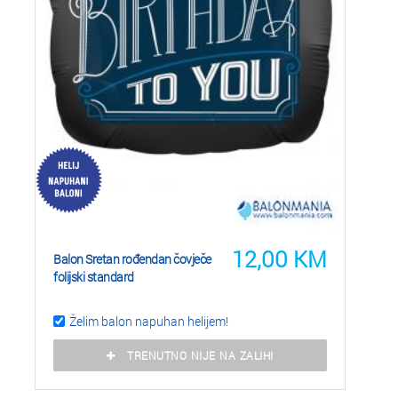
12,00
KM
Balon Sretan rođendan čovječe
folijski standard
Želim balon napuhan helijem!
TRENUTNO NIJE NA ZALIHI