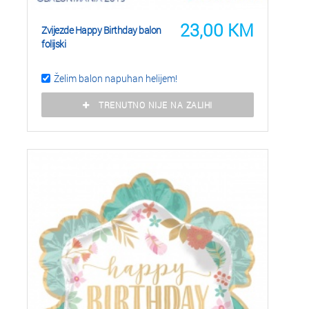
23,00
KM
Zvijezde Happy Birthday balon
folijski
Želim balon napuhan helijem!
TRENUTNO NIJE NA ZALIHI