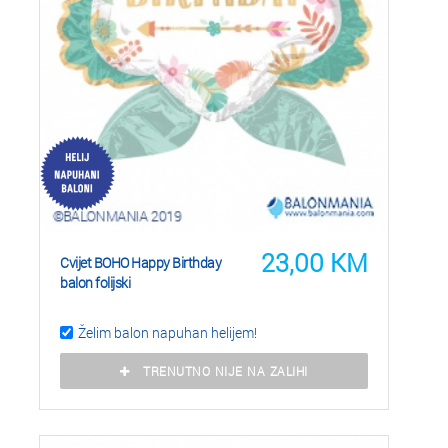
23,00
KM
Cvijet BOHO Happy Birthday
balon folijski
Želim balon napuhan helijem!
TRENUTNO NIJE NA ZALIHI