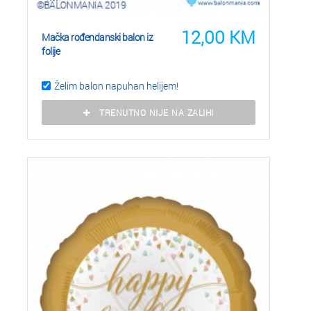
12,00
KM
Mačka rođendanski balon iz
folije
Želim balon napuhan helijem!
TRENUTNO NIJE NA ZALIHI