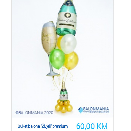
60,00
KM
Buket balona "Živjeli" premium