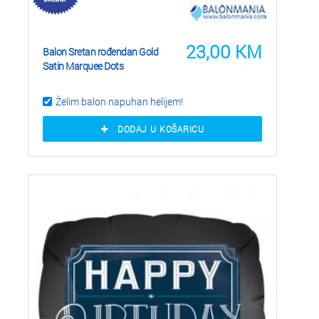
23,00
KM
Balon Sretan rođendan Gold
Satin Marquee Dots
Želim balon napuhan helijem!
DODAJ U KOŠARICU