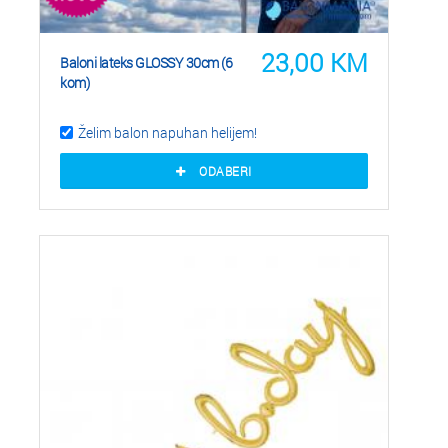
23,00
KM
Baloni lateks GLOSSY 30cm (6
kom)
Želim balon napuhan helijem!
ODABERI