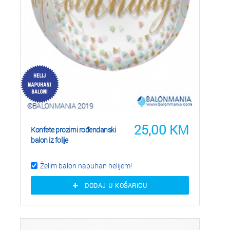
25,00
KM
Konfete prozirni rođendanski
balon iz folije
Želim balon napuhan helijem!
DODAJ U KOŠARICU