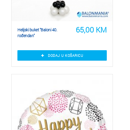
65,00
KM
Helijski buket "Baloni 40.
rođendan"
DODAJ U KOŠARICU