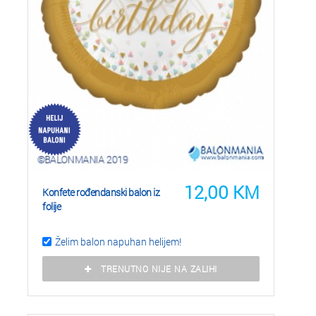
12,00
KM
Konfete rođendanski balon iz
folije
Želim balon napuhan helijem!
TRENUTNO NIJE NA ZALIHI