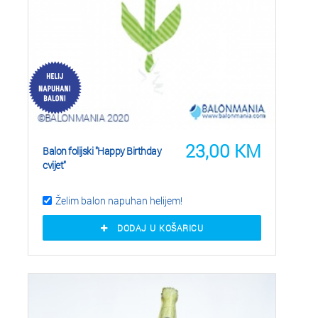
23,00
KM
Balon folijski "Happy Birthday
cvijet"
Želim balon napuhan helijem!
DODAJ U KOŠARICU