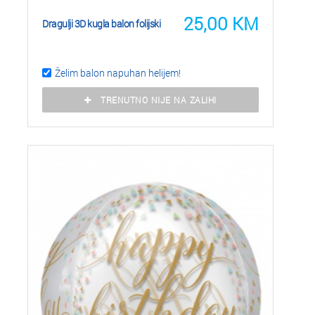
25,00
KM
Dragulji 3D kugla balon folijski
Želim balon napuhan helijem!
TRENUTNO NIJE NA ZALIHI