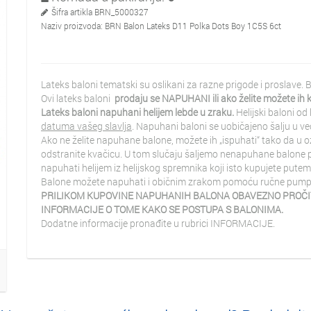
Šifra artikla
BRN_5000327
Naziv proizvoda:
BRN Balon Lateks D11 Polka Dots Boy 1C5S 6ct
Lateks baloni tematski su oslikani za razne prigode i proslave
Ovi lateks baloni
prodaju se NAPUHANI ili ako želite možete ih
Lateks baloni napuhani helijem lebde u zraku.
Helijski baloni od
datuma vašeg slavlja
. Napuhani baloni se uobičajeno šalju u ve
Ako ne želite napuhane balone, možete ih „ispuhati“ tako da u
odstranite kvačicu. U tom slučaju šaljemo nenapuhane balone 
napuhati helijem iz helijskog spremnika koji isto kupujete putem
Balone možete napuhati i običnim zrakom pomoću ručne pumpe, 
PRILIKOM KUPOVINE NAPUHANIH BALONA OBAVEZNO PROČIT
INFORMACIJE O TOME KAKO SE POSTUPA S BALONIMA.
Dodatne informacije pronađite u rubrici INFORMACIJE.