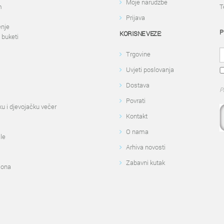
Moje narudžbe
m
T
Prijava
enje
P
KORISNE VEZE:
 buketi
Trgovine
Uvjeti poslovanja
Dostava
P
Povrati
u i djevojačku večer
Kontakt
O nama
le
Arhiva novosti
Zabavni kutak
lona