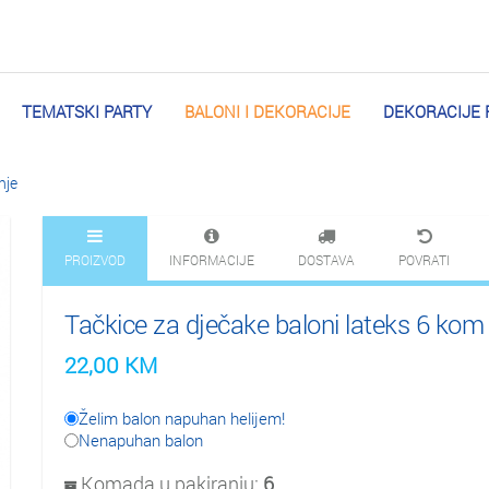
TEMATSKI PARTY
BALONI I DEKORACIJE
DEKORACIJE 
nje
PROIZVOD
INFORMACIJE
DOSTAVA
POVRATI
Tačkice za dječake baloni lateks 6 kom
22,00
KM
Želim balon napuhan helijem!
Nenapuhan balon
Komada u pakiranju:
6