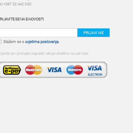
el:+387 32 442 030
RIJAVITE SE NA E-NOVOSTI
PRIJAVI ME
Slažem se s
uvjetima poslovanja.
rijavite se i primajte nagrade i akcije direktno na vaš mail.