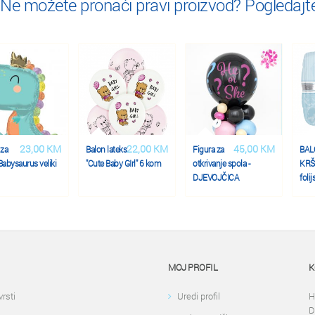
Ne možete pronaći pravi proizvod? Pogledajte
23,00 KM
22,00 KM
45,00 KM
 za
Balon lateks
Figura za
BAL
abysaurus veliki
"Cute Baby GIrl" 6 kom
otkrivanje spola -
KRŠ
DJEVOJČICA
folij
MOJ PROFIL
K
vrsti
Uredi profil
H
D