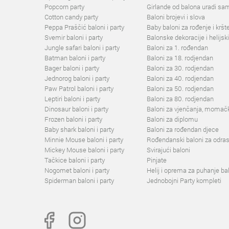
Popcorn party
Girlande od balona uradi sa
Cotton candy party
Baloni brojevi i slova
Peppa Praščić baloni i party
Baby baloni za rođenje i kršt
Svemir baloni i party
Balonske dekoracije i helijski
Jungle safari baloni i party
Baloni za 1. rođendan
Batman baloni i party
Baloni za 18. rodjendan
Bager baloni i party
Baloni za 30. rodjendan
Jednorog baloni i party
Baloni za 40. rodjendan
Paw Patrol baloni i party
Baloni za 50. rodjendan
Leptiri baloni i party
Baloni za 80. rodjendan
Dinosaur baloni i party
Baloni za vjenčanja, momačk
Frozen baloni i party
Baloni za diplomu
Baby shark baloni i party
Baloni za rođendan djece
Minnie Mouse baloni i party
Rođendanski baloni za odras
Mickey Mouse baloni i party
Svirajući baloni
Tačkice baloni i party
Pinjate
Nogomet baloni i party
Helij i oprema za puhanje ba
Spiderman baloni i party
Jednobojni Party kompleti