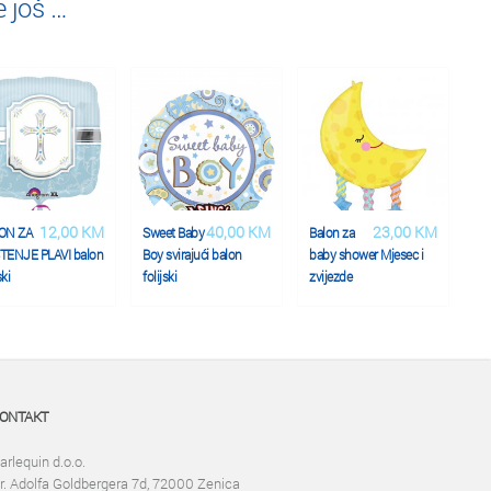
 još …
12,00 KM
40,00 KM
23,00 KM
ON ZA
Sweet Baby
Balon za
TENJE PLAVI balon
Boy svirajući balon
baby shower Mjesec i
ski
folijski
zvijezde
ONTAKT
arlequin d.o.o.
r. Adolfa Goldbergera 7d, 72000 Zenica