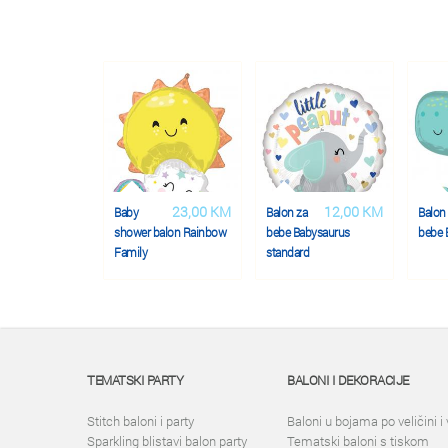
23,00 KM
12,00 KM
Baby
Balon za
Balon
shower balon Rainbow
bebe Babysaurus
bebe B
Family
standard
TEMATSKI PARTY
BALONI I DEKORACIJE
Stitch baloni i party
Baloni u bojama po veličini i 
Sparkling blistavi balon party
Tematski baloni s tiskom