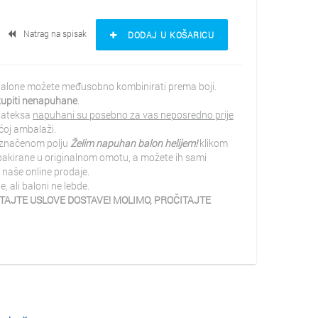
Natrag na spisak
DODAJ U KOŠARICU
. Balone možete međusobno kombinirati prema boji.
 kupiti nenapuhane
.
 lateksa
napuhani su posebno za vas neposredno prije
ćoj ambalaži.
 označenom polju
Želim napuhan balon helijem!
klikom
pakirane u originalnom omotu, a možete ih sami
 naše online prodaje.
ali baloni ne lebde.
AJTE USLOVE DOSTAVE! MOLIMO, PROČITAJTE